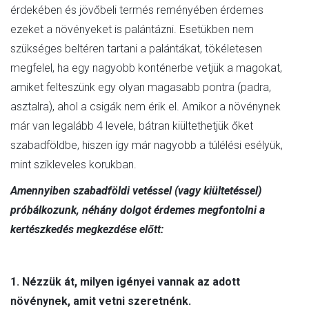
érdekében és jövőbeli termés reményében érdemes
ezeket a növényeket is palántázni. Esetükben nem
szükséges beltéren tartani a palántákat, tökéletesen
megfelel, ha egy nagyobb konténerbe vetjük a magokat,
amiket felteszünk egy olyan magasabb pontra (padra,
asztalra), ahol a csigák nem érik el. Amikor a növénynek
már van legalább 4 levele, bátran kiültethetjük őket
szabadföldbe, hiszen így már nagyobb a túlélési esélyük,
mint szikleveles korukban.
Amennyiben szabadföldi vetéssel (vagy kiültetéssel)
próbálkozunk, néhány dolgot érdemes megfontolni a
kertészkedés megkezdése előtt:
1. Nézzük át, milyen igényei vannak az adott
növénynek, amit vetni szeretnénk.