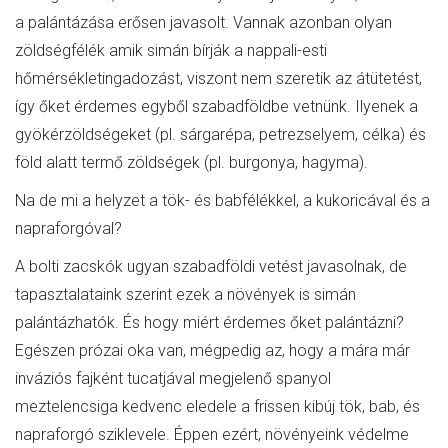
a palántázása erősen javasolt. Vannak azonban olyan
zöldségfélék amik simán bírják a nappali-esti
hőmérsékletingadozást, viszont nem szeretik az átütetést,
így őket érdemes egyből szabadföldbe vetnünk. Ilyenek a
gyökérzöldségeket (pl. sárgarépa, petrezselyem, célka) és
föld alatt termő zöldségek (pl. burgonya, hagyma).
Na de mi a helyzet a tök- és babfélékkel, a kukoricával és a
napraforgóval?
A bolti zacskók ugyan szabadföldi vetést javasolnak, de
tapasztalataink szerint ezek a növények is simán
palántázhatók. És hogy miért érdemes őket palántázni?
Egészen prózai oka van, mégpedig az, hogy a mára már
inváziós fajként tucatjával megjelenő spanyol
meztelencsiga kedvenc eledele a frissen kibúj tök, bab, és
napraforgó sziklevele. Éppen ezért, növényeink védelme