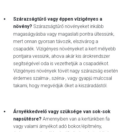
Szárazságtűrő vagy éppen vízigényes a
növény?
Szárazságtűrő növényeket inkább
magaságyásba vagy magaslati pontra ültessünk,
mert onnan gyorsan távozik, elszivárog a
csapadék. Vízigényes növényeket a kert mélyebb
pontjaira vessünk, ahova akár kis árokrendszer
segítségével oda is vezethetjük a csapadékot.
Vízigényes növények tövét nagy szárazság esetén
érdemes szalma-, széna-, vagy gyapjú mulccsal
takarni, hogy megvédjük őket a kiszáradástól.
Árnyékkedvelő vagy szüksége van sok-sok
napsütésre?
Amennyiben van a kertünkben fa
vagy valami árnyékot adó bokor/építmény,