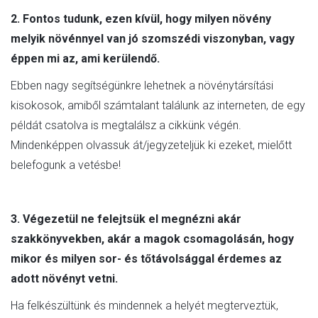
2. Fontos tudunk, ezen kívül, hogy milyen növény
melyik növénnyel van jó szomszédi viszonyban, vagy
éppen mi az, ami kerülendő.
Ebben nagy segítségünkre lehetnek a növénytársítási
kisokosok, amiből számtalant találunk az interneten, de egy
példát csatolva is megtalálsz a cikkünk végén.
Mindenképpen olvassuk át/jegyzeteljük ki ezeket, mielőtt
belefogunk a vetésbe!
3. Végezetül ne felejtsük el megnézni akár
szakkönyvekben, akár a magok csomagolásán, hogy
mikor és milyen sor- és tőtávolsággal érdemes az
adott növényt vetni.
Ha felkészültünk és mindennek a helyét megterveztük,