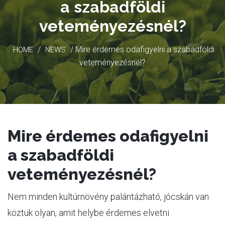
a szabadföldi
veteményezésnél?
/
/ Mire érdemes odafigyelni a szabadföldi
HOME
NEWS
veteményezésnél?
Mire érdemes odafigyelni
a szabadföldi
veteményezésnél?
Nem minden kultúrnövény palántázható, jócskán van
köztük olyan, amit helybe érdemes elvetni