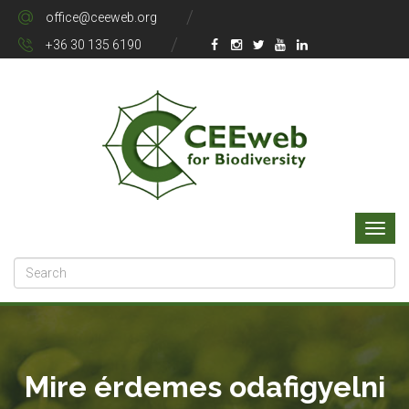
office@ceeweb.org
+36 30 135 6190
Mire érdemes odafigyelni