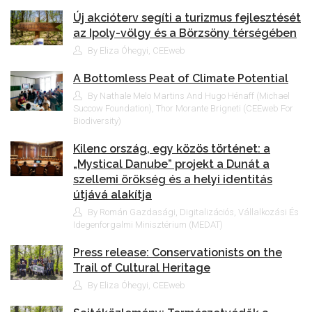
Új akcióterv segíti a turizmus fejlesztését
az Ipoly-völgy és a Börzsöny térségében
By Eliza Óhegyi, CEEweb
A Bottomless Peat of Climate Potential
By Nathale Melo Martins And Hugo Hénaff (Michael
Succow Foundation), Thor Morante Brigneti (CEEweb For
Biodiversity)
Kilenc ország, egy közös történet: a
„Mystical Danube” projekt a Dunát a
szellemi örökség és a helyi identitás
útjává alakítja
By Román Gazdasági, Digitalizációs, Vállalkozási És
Idegenforgalmi Minisztérium (MEDAT)
Press release: Conservationists on the
Trail of Cultural Heritage
By Eliza Óhegyi, CEEweb