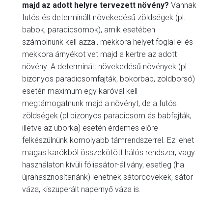
majd az adott helyre tervezett növény?
Vannak
futós és determinált növekedésű zöldségek (pl.
babok, paradicsomok), amik esetében
számolnunk kell azzal, mekkora helyet foglal el és
mekkora árnyékot vet majd a kertre az adott
növény. A determinált növekedésű növények (pl.
bizonyos paradicsomfajták, bokorbab, zöldborsó)
esetén maximum egy karóval kell
megtámogatnunk majd a növényt, de a futós
zöldségek (pl bizonyos paradicsom és babfajták,
illetve az uborka) esetén érdemes előre
felkészülnünk komolyabb támrendszerrel. Ez lehet
magas karókból összekötött hálós rendszer, vagy
használaton kívüli fóliasátor-állvány, esetleg (ha
újrahasznosítanánk) lehetnek sátorcövekek, sátor
váza, kiszuperált napernyő váza is.