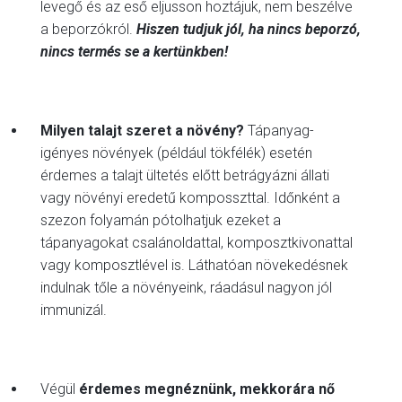
levegő és az eső eljusson hoztájuk, nem beszélve
a beporzókról.
Hiszen tudjuk jól, ha nincs beporzó,
nincs termés se a kertünkben!
Milyen talajt szeret a növény?
Tápanyag-
igényes növények (például tökfélék) esetén
érdemes a talajt ültetés előtt betrágyázni állati
vagy növényi eredetű komposszttal. Időnként a
szezon folyamán pótolhatjuk ezeket a
tápanyagokat csalánoldattal, komposztkivonattal
vagy komposztlével is. Láthatóan növekedésnek
indulnak tőle a növényeink, ráadásul nagyon jól
immunizál.
Végül
érdemes megnéznünk, mekkorára nő