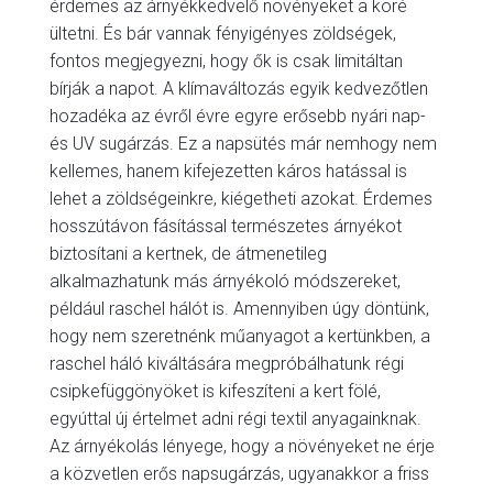
érdemes az árnyékkedvelő növényeket a köré
ültetni. És bár vannak fényigényes zöldségek,
fontos megjegyezni, hogy ők is csak limitáltan
bírják a napot. A klímaváltozás egyik kedvezőtlen
hozadéka az évről évre egyre erősebb nyári nap-
és UV sugárzás. Ez a napsütés már nemhogy nem
kellemes, hanem kifejezetten káros hatással is
lehet a zöldségeinkre, kiégetheti azokat. Érdemes
hosszútávon fásítással természetes árnyékot
biztosítani a kertnek, de átmenetileg
alkalmazhatunk más árnyékoló módszereket,
például raschel hálót is. Amennyiben úgy döntünk,
hogy nem szeretnénk műanyagot a kertünkben, a
raschel háló kiváltására megpróbálhatunk régi
csipkefüggönyöket is kifeszíteni a kert fölé,
egyúttal új értelmet adni régi textil anyagainknak.
Az árnyékolás lényege, hogy a növényeket ne érje
a közvetlen erős napsugárzás, ugyanakkor a friss