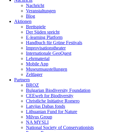
Nachricht
Nachricht
Veranstaltungen
Blog
Aktionen
Brettspiele
Der Süden spricht
E-learning Platform
Handbuch für Grüne Festivals
Improvisationstheater
Internationale GeoQuest
Lehrmaterial
Mobile App
Museumsaustellungen
Zeltlager
Partnern
BROZ
Bulgarian Biodiversity Foundation
CEEweb for Biodiversity
Christliche Initiative Romero
Latvijas Dabas fonds
Lithuanian Fund for Nature
Milvus Group
NA MYSLI
National Society of Conservationists