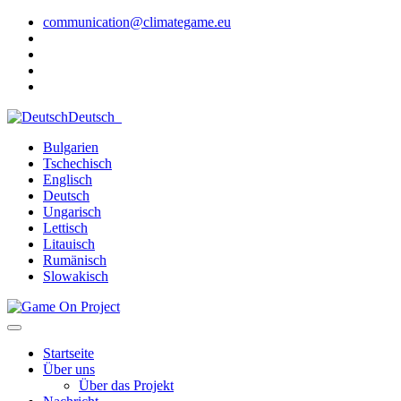
communication@climategame.eu
Deutsch
Bulgarien
Tschechisch
Englisch
Deutsch
Ungarisch
Lettisch
Litauisch
Rumänisch
Slowakisch
Startseite
Über uns
Über das Projekt