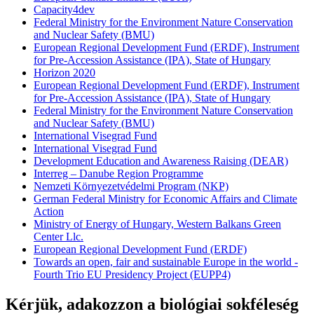
Capacity4dev
Federal Ministry for the Environment Nature Conservation
and Nuclear Safety (BMU)
European Regional Development Fund (ERDF), Instrument
for Pre-Accession Assistance (IPA), State of Hungary
Horizon 2020
European Regional Development Fund (ERDF), Instrument
for Pre-Accession Assistance (IPA), State of Hungary
Federal Ministry for the Environment Nature Conservation
and Nuclear Safety (BMU)
International Visegrad Fund
International Visegrad Fund
Development Education and Awareness Raising (DEAR)
Interreg – Danube Region Programme
Nemzeti Környezetvédelmi Program (NKP)
German Federal Ministry for Economic Affairs and Climate
Action
Ministry of Energy of Hungary, Western Balkans Green
Center Llc.
European Regional Development Fund (ERDF)
Towards an open, fair and sustainable Europe in the world -
Fourth Trio EU Presidency Project (EUPP4)
Kérjük, adakozzon a biológiai sokféleség