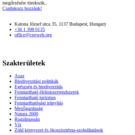
megőrzésére törekszik..
Csatlakozz hozzánk!
Katona József utca 35, 1137 Budapest, Hungary
+36 1 398 0135
office@ceeweb.org
Szakterületek
Azaz
Biodiverzitási politikák
Egészség és biodiverzitás
Fenntartható élelmiszerrendszerek
Fenntartható turizmus
Fenntarthatósági irányítás
Mezőgazdaság
Natura 2000
Rugalmasság
Víz
Zöld környezet és ökoszisztéma-szolgáltatások