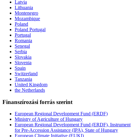
Latvia
Lithuania
Montenegro
Mozambique
Poland
Poland Portugal
Portugal
Romania
Senegal
Serbia
Slovakia
Slovenia
Spain
Switzerland
Tanzania
United Kingdom
the Netherlands
Finanszírozási forrás szerint
European Regional Development Fund (ERDF)
Ministry of Agriculture of Hungary
European Regional Development Fund (ERDF), Instrument
for Pre-Accession Assistance (IPA), State of Hungary
European Climate Initiative (EUKI)