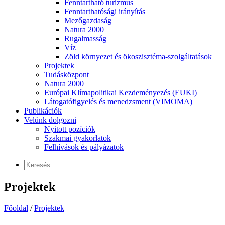
Fenntartható turizmus
Fenntarthatósági irányítás
Mezőgazdaság
Natura 2000
Rugalmasság
Víz
Zöld környezet és ökoszisztéma-szolgáltatások
Projektek
Tudásközpont
Natura 2000
Európai Klímapolitikai Kezdeményezés (EUKI)
Látogatófigyelés és menedzsment (VIMOMA)
Publikációk
Velünk dolgozni
Nyitott pozíciók
Szakmai gyakorlatok
Felhívások és pályázatok
Projektek
Főoldal
/
Projektek