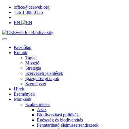
office@ceeweb.org
+36 1 398 0135
EN
Kezdőlap
Rólunk
Tagjai
Misszió
Stratégia
Szervezeti jelentések
Igazgatósági tagok
Személyzet
Hírek
Események
Munkánk
Szakterületek
Azaz
Biodiverzitási politikák
Egészség és biodiverzitás
Fenntartható élelmiszerrendszerek