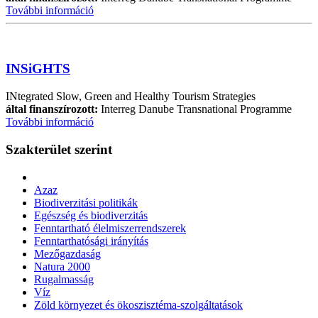
További információ
INSiGHTS
INtegrated Slow, Green and Healthy Tourism Strategies
által finanszírozott:
Interreg Danube Transnational Programme
További információ
Szakterület szerint
Azaz
Biodiverzitási politikák
Egészség és biodiverzitás
Fenntartható élelmiszerrendszerek
Fenntarthatósági irányítás
Mezőgazdaság
Natura 2000
Rugalmasság
Víz
Zöld környezet és ökoszisztéma-szolgáltatások