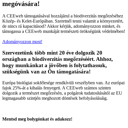
megóvására!
A CEEweb támogatásával hozzájárul a biodiverzitás megőrzéséhez
Közép- és Kelet-Európában. Szeretnél tenni valamit a környezetért,
de nincs rá kapacitásod? Akkor kérjük, adományozzon minket, és
támogassa a CEEweb munkáját természeti örökségünk védelmében!
Adományozzon most!
Szervezetünk több mint 20 éve dolgozik 20
országban a biodiverzitás megőrzéséért. Ahhoz,
hogy munkánkat a jövőben is folytathassuk,
szükségünk van az Ön támogatására!
Európa biológiai sokfélesége rendkívüli veszélyben van. Az európai
fajok 25%-át a kihalás fenyegeti. A CEEweb számos szinten
dolgozik a természet megőrzésén, a polgárok tudatosításától az EU
legmagasabb szintjén meghozott döntések befolyásolásáig.
Mentsd meg bolygónkat és adakozz!