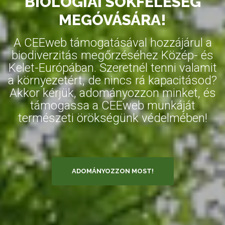
BIOLÓGIAI SOKFÉLESÉG
MEGÓVÁSÁRA!
A CEEweb támogatásával hozzájárul a
biodiverzitás megőrzéséhez Közép- és
Kelet-Európában. Szeretnél tenni valamit
a környezetért, de nincs rá kapacitásod?
Akkor kérjük, adományozzon minket, és
támogassa a CEEweb munkáját
természeti örökségünk védelmében!
ADOMÁNYOZZON MOST!