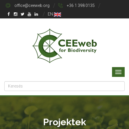
office@ceeweb.org
+36 1 398 0135
EN
Projektek