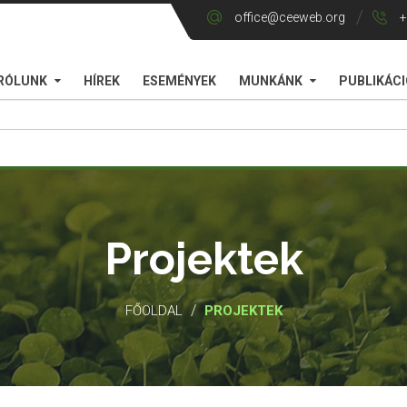
office@ceeweb.org
+
RÓLUNK
HÍREK
ESEMÉNYEK
MUNKÁNK
PUBLIKÁC
Projektek
/
FŐOLDAL
PROJEKTEK