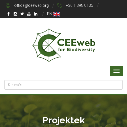
office@ceeweb.org
+36 1 398 0135
EN
Projektek