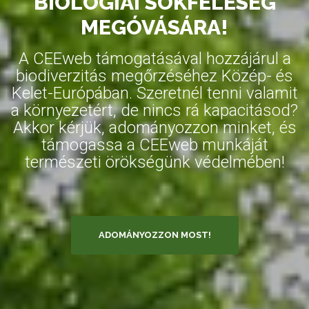
BIOLÓGIAI SOKFÉLESÉG
MEGÓVÁSÁRA!
A CEEweb támogatásával hozzájárul a
biodiverzitás megőrzéséhez Közép- és
Kelet-Európában. Szeretnél tenni valamit
a környezetért, de nincs rá kapacitásod?
Akkor kérjük, adományozzon minket, és
támogassa a CEEweb munkáját
természeti örökségünk védelmében!
ADOMÁNYOZZON MOST!