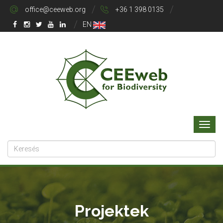
office@ceeweb.org
+36 1 398 0135
EN
Projektek