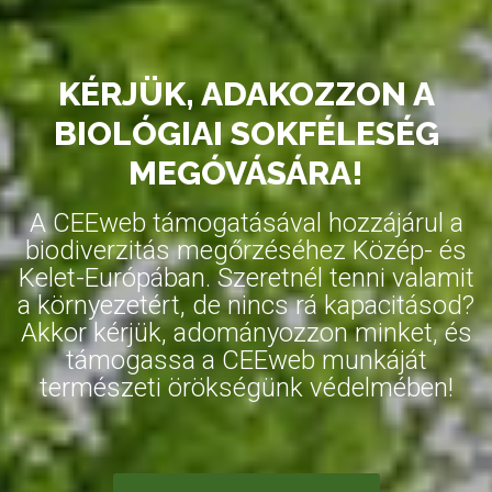
KÉRJÜK, ADAKOZZON A
BIOLÓGIAI SOKFÉLESÉG
MEGÓVÁSÁRA!
A CEEweb támogatásával hozzájárul a
biodiverzitás megőrzéséhez Közép- és
Kelet-Európában. Szeretnél tenni valamit
a környezetért, de nincs rá kapacitásod?
Akkor kérjük, adományozzon minket, és
támogassa a CEEweb munkáját
természeti örökségünk védelmében!