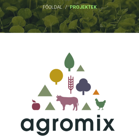
/
FŐOLDAL
PROJEKTEK