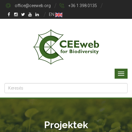
office@ceeweb.org
+36 1 398 0135
EN
Projektek