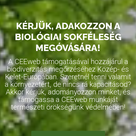
KÉRJÜK, ADAKOZZON A
BIOLÓGIAI SOKFÉLESÉG
MEGÓVÁSÁRA!
A CEEweb támogatásával hozzájárul a
biodiverzitás megőrzéséhez Közép- és
Kelet-Európában. Szeretnél tenni valamit
a környezetért, de nincs rá kapacitásod?
Akkor kérjük, adományozzon minket, és
támogassa a CEEweb munkáját
természeti örökségünk védelmében!