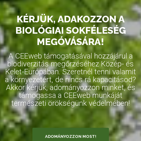
KÉRJÜK, ADAKOZZON A
BIOLÓGIAI SOKFÉLESÉG
MEGÓVÁSÁRA!
A CEEweb támogatásával hozzájárul a
biodiverzitás megőrzéséhez Közép- és
Kelet-Európában. Szeretnél tenni valamit
a környezetért, de nincs rá kapacitásod?
Akkor kérjük, adományozzon minket, és
támogassa a CEEweb munkáját
természeti örökségünk védelmében!
ADOMÁNYOZZON MOST!