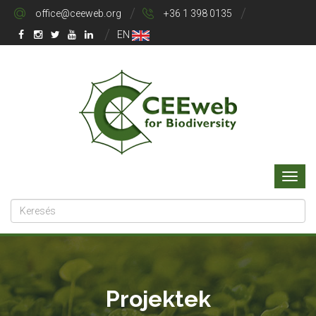
office@ceeweb.org
+36 1 398 0135
EN
Projektek