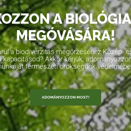
KOZZON A BIOLÓGIA
MEGÓVÁSÁRA!
ul a biodiverzitás megőrzéséhez Közép- és 
s rá kapacitásod? Akkor kérjük, adományozz
unkáját természeti örökségünk védelmébe
ADOMÁNYOZZON MOST!