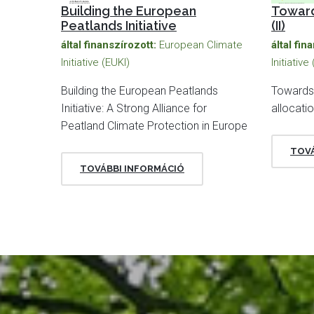
Building the European
Toward
Peatlands Initiative
(II)
által finanszírozott:
European Climate
által fin
Initiative (EUKI)
Initiative
Building the European Peatlands
Towards 
Initiative: A Strong Alliance for
allocati
Peatland Climate Protection in Europe
TOVÁ
TOVÁBBI INFORMÁCIÓ