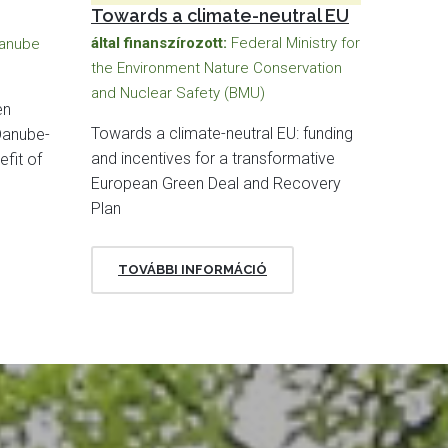
Towards a climate-neutral EU
által finanszírozott:
Federal Ministry for
Danube
the Environment Nature Conservation
and Nuclear Safety (BMU)
en
Towards a climate-neutral EU: funding
 Danube-
and incentives for a transformative
efit of
European Green Deal and Recovery
Plan
TOVÁBBI INFORMÁCIÓ