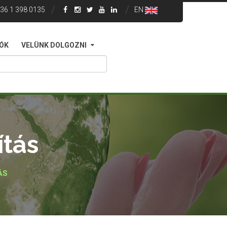
36 1 398 0135
EN
IÓK
VELÜNK DOLGOZNI
ítás
ÁS