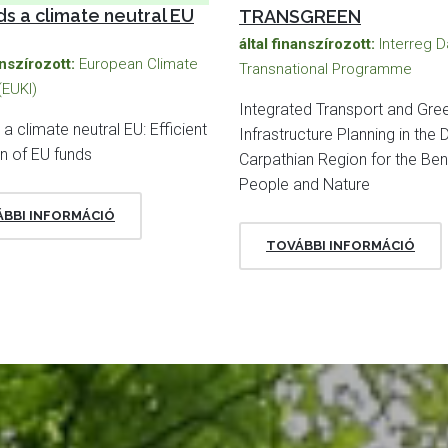
s a climate neutral EU
TRANSGREEN
által finanszírozott:
Interreg 
anszírozott:
European Climate
Transnational Programme
 (EUKI)
Integrated Transport and Gre
a climate neutral EU: Efficient
Infrastructure Planning in the
on of EU funds
Carpathian Region for the Ben
People and Nature
BBI INFORMÁCIÓ
TOVÁBBI INFORMÁCIÓ