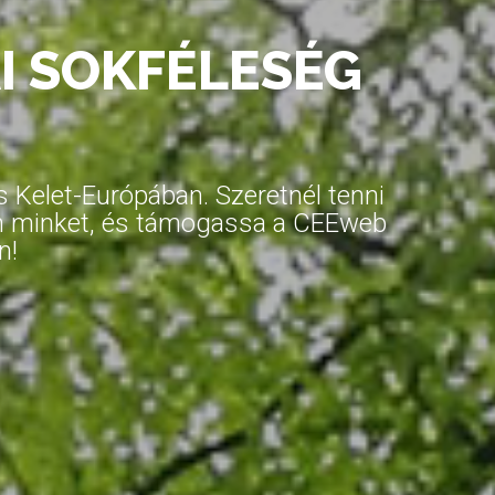
I SOKFÉLESÉG
Kelet-Európában. Szeretnél tenni
on minket, és támogassa a CEEweb
n!