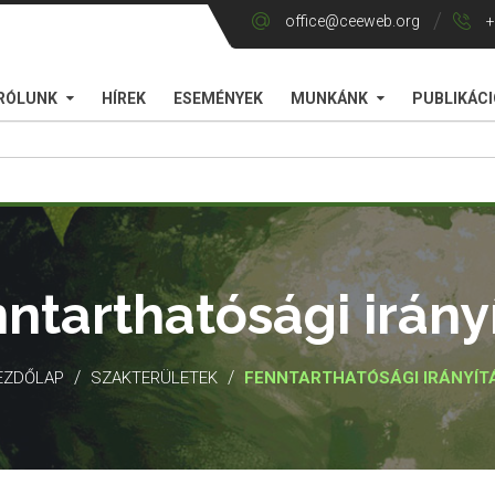
office@ceeweb.org
+
RÓLUNK
HÍREK
ESEMÉNYEK
MUNKÁNK
PUBLIKÁC
ntarthatósági irány
/
/
EZDŐLAP
SZAKTERÜLETEK
FENNTARTHATÓSÁGI IRÁNYÍT