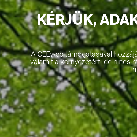
KÉRJÜK, ADA
A CEEweb támogatásával hozzájár
valamit a környezetért, de ninc
m