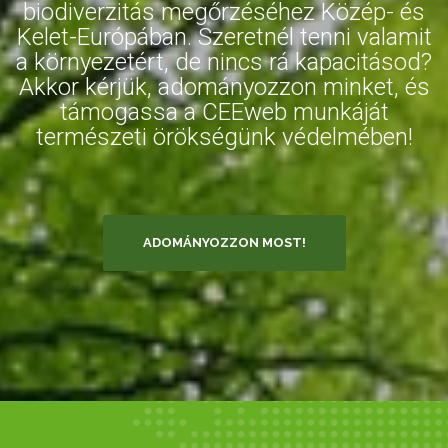
biodiverzitás megőrzéséhez Közép- és
Kelet-Európában. Szeretnél tenni valamit
a környezetért, de nincs rá kapacitásod?
Akkor kérjük, adományozzon minket, és
támogassa a CEEweb munkáját
természeti örökségünk védelmében!
ADOMÁNYOZZON MOST!