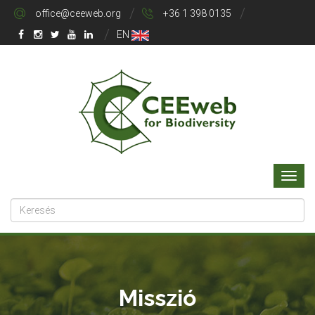
office@ceeweb.org
+36 1 398 0135
EN
Misszió