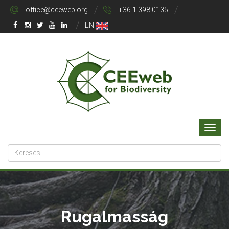
office@ceeweb.org
+36 1 398 0135
EN
Rugalmasság