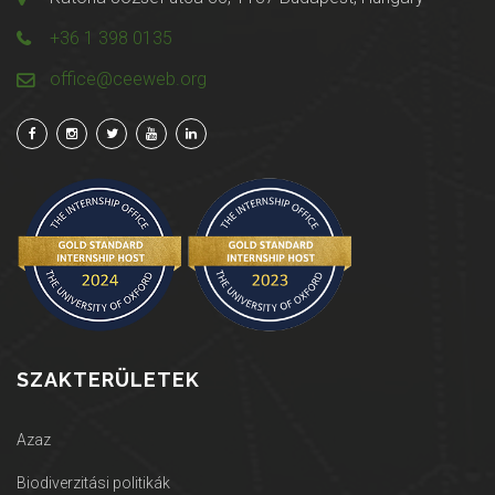
+36 1 398 0135
office@ceeweb.org
SZAKTERÜLETEK
Azaz
Biodiverzitási politikák