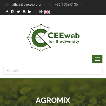
office@ceeweb.org
+36 1 398 0135
EN
AGROMIX