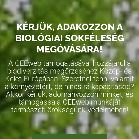
KÉRJÜK, ADAKOZZON A
BIOLÓGIAI SOKFÉLESÉG
MEGÓVÁSÁRA!
A CEEweb támogatásával hozzájárul a
biodiverzitás megőrzéséhez Közép- és
Kelet-Európában. Szeretnél tenni valamit
a környezetért, de nincs rá kapacitásod?
Akkor kérjük, adományozzon minket, és
támogassa a CEEweb munkáját
természeti örökségünk védelmében!