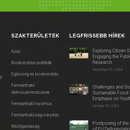
SZAKTERÜLETEK
LEGFRISSEBB HÍREK
Exploring Citizen 
Azaz
Engaging the Public
Research
Biodiverzitási politikák
November 01, 2024
Egészség és biodiverzitás
ry
Fenntartható
Challenges and Sol
élelmiszerrendszerek
Sustainable Food 
Emphasis on Youth
Fenntartható turizmus
October 31, 2024
Fenntarthatósági irányítás
Postponing of the
Mezőgazdaság
of EU Deforestati