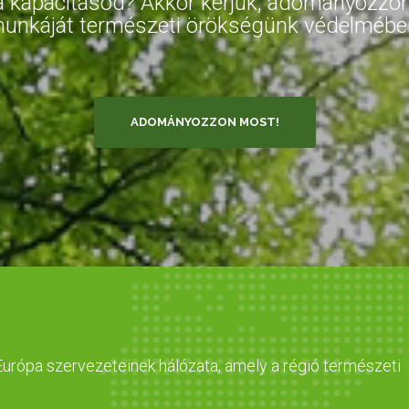
s rá kapacitásod? Akkor kérjük, adományozz
unkáját természeti örökségünk védelmébe
ADOMÁNYOZZON MOST!
urópa szervezeteinek hálózata, amely a régió természeti