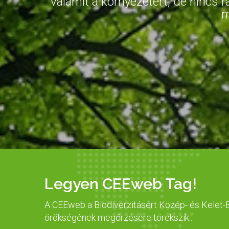
valamit a környezetért, de ninc
m
Legyen CEEweb Tag!
A CEEweb a Biodiverzitásért Közép- és Kelet-E
örökségének megőrzésére törekszik..