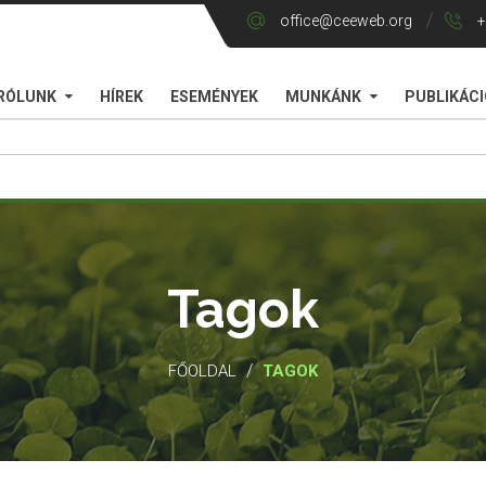
office@ceeweb.org
+
RÓLUNK
HÍREK
ESEMÉNYEK
MUNKÁNK
PUBLIKÁC
Tagok
/
FŐOLDAL
TAGOK