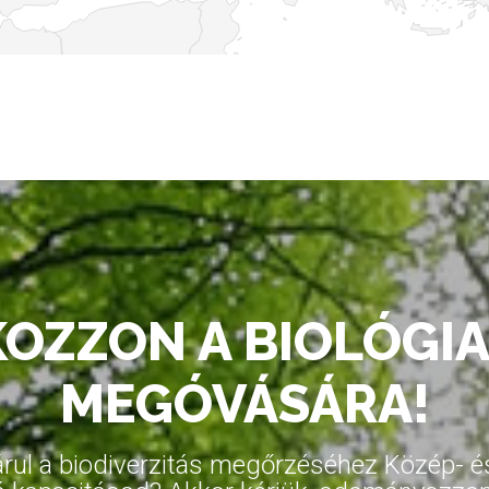
KOZZON A BIOLÓGIA
MEGÓVÁSÁRA!
ul a biodiverzitás megőrzéséhez Közép- és 