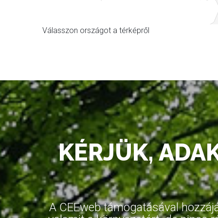
Válasszon országot a térképről
KÉRJÜK, ADA
A CEEweb támogatásával hozzájár