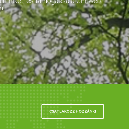
on minket, és támogassa a CEEweb
n!
CSATLAKOZZ HOZZÁNK!