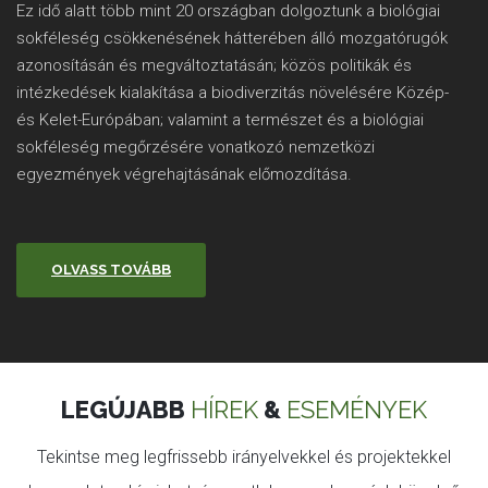
Ez idő alatt több mint 20 országban dolgoztunk a biológiai
sokféleség csökkenésének hátterében álló mozgatórugók
azonosításán és megváltoztatásán; közös politikák és
intézkedések kialakítása a biodiverzitás növelésére Közép-
és Kelet-Európában; valamint a természet és a biológiai
sokféleség megőrzésére vonatkozó nemzetközi
egyezmények végrehajtásának előmozdítása.
OLVASS TOVÁBB
LEGÚJABB
HÍREK
&
ESEMÉNYEK
Tekintse meg legfrissebb irányelvekkel és projektekkel