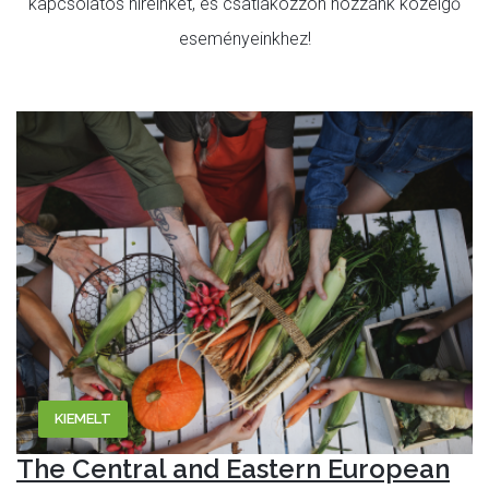
kapcsolatos híreinket, és csatlakozzon hozzánk közelgő
eseményeinkhez!
KIEMELT
The Central and Eastern European