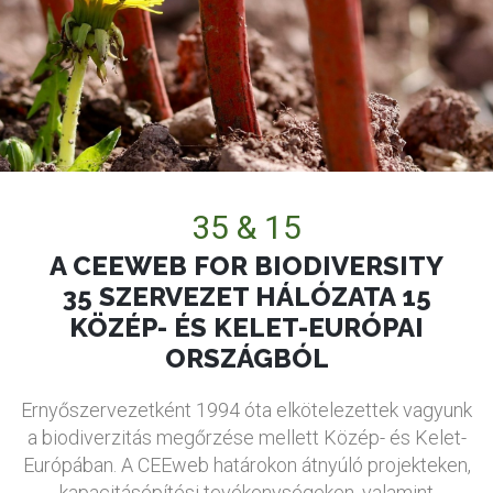
35 & 15
A CEEWEB FOR BIODIVERSITY
35 SZERVEZET HÁLÓZATA 15
KÖZÉP- ÉS KELET-EURÓPAI
ORSZÁGBÓL
Ernyőszervezetként 1994 óta elkötelezettek vagyunk
a biodiverzitás megőrzése mellett Közép- és Kelet-
Európában. A CEEweb határokon átnyúló projekteken,
kapacitásépítési tevékenységeken, valamint