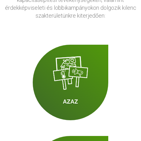
érdekképviseleti és lobbikampányokon dolgozik kilenc
szakterületünkre kiterjedően:
AZAZ