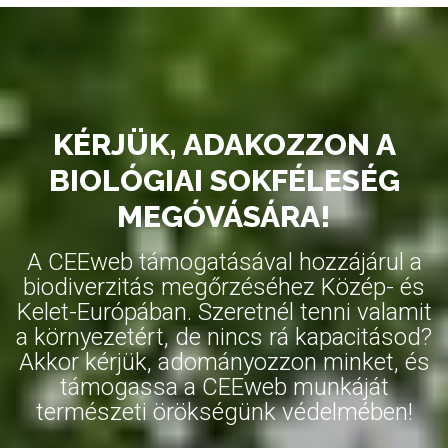
KÉRJÜK, ADAKOZZON A
BIOLÓGIAI SOKFÉLESÉG
MEGÓVÁSÁRA!
A CEEweb támogatásával hozzájárul a
biodiverzitás megőrzéséhez Közép- és
Kelet-Európában. Szeretnél tenni valamit
a környezetért, de nincs rá kapacitásod?
Akkor kérjük, adományozzon minket, és
támogassa a CEEweb munkáját
természeti örökségünk védelmében!