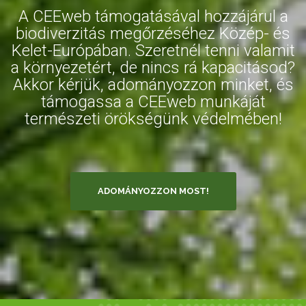
A CEEweb támogatásával hozzájárul a
biodiverzitás megőrzéséhez Közép- és
Kelet-Európában. Szeretnél tenni valamit
a környezetért, de nincs rá kapacitásod?
Akkor kérjük, adományozzon minket, és
támogassa a CEEweb munkáját
természeti örökségünk védelmében!
ADOMÁNYOZZON MOST!