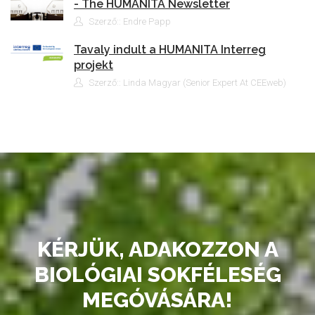
- The HUMANITA Newsletter
Szerző:: Endre Papp
Tavaly indult a HUMANITA Interreg
projekt
Szerző:: Linda Magyar (Senior Expert At CEEweb)
KÉRJÜK, ADAKOZZON A
BIOLÓGIAI SOKFÉLESÉG
MEGÓVÁSÁRA!