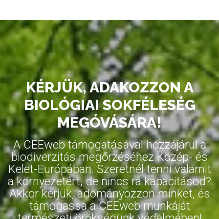
KÉRJÜK, ADAKOZZON A
BIOLÓGIAI SOKFÉLESÉG
MEGÓVÁSÁRA!
A CEEweb támogatásával hozzájárul a
biodiverzitás megőrzéséhez Közép- és
Kelet-Európában. Szeretnél tenni valamit
a környezetért, de nincs rá kapacitásod?
Akkor kérjük, adományozzon minket, és
támogassa a CEEweb munkáját
természeti örökségünk védelmében!