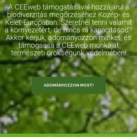
A CEEweb támogatásával hozzájárul a
biodiverzitás megőrzéséhez Közép- és
Kelet-Európában. Szeretnél tenni valamit
a környezetért, de nincs rá kapacitásod?
Akkor kérjük, adományozzon minket, és
támogassa a CEEweb munkáját
természeti örökségünk védelmében!
ADOMÁNYOZZON MOST!