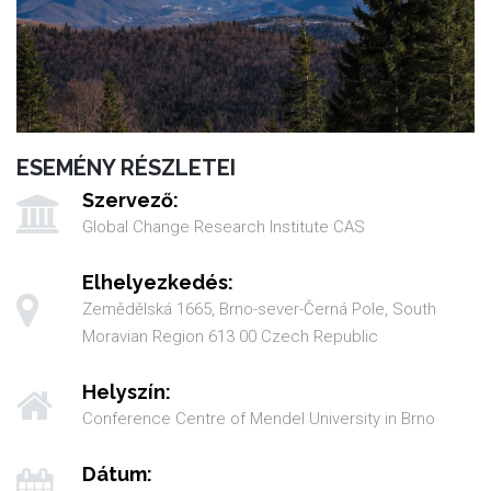
ESEMÉNY RÉSZLETEI
Szervező:
Global Change Research Institute CAS
Elhelyezkedés:
Zemědělská 1665, Brno-sever-Černá Pole, South
Moravian Region 613 00 Czech Republic
Helyszín:
Conference Centre of Mendel University in Brno
Dátum: