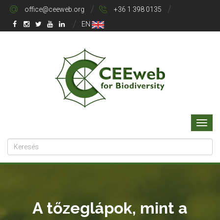
office@ceeweb.org
+36 1 398 0135
EN
A tőzeglápok, mint a