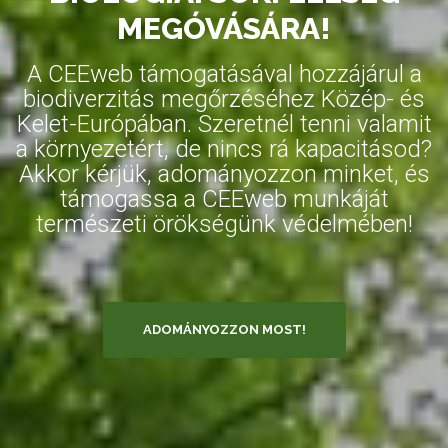
MEGÓVÁSÁRA!
A CEEweb támogatásával hozzájárul a
biodiverzitás megőrzéséhez Közép- és
Kelet-Európában. Szeretnél tenni valamit
a környezetért, de nincs rá kapacitásod?
Akkor kérjük, adományozzon minket, és
támogassa a CEEweb munkáját
természeti örökségünk védelmében!
ADOMÁNYOZZON MOST!