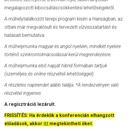
megalapozott kibocsátáscsökkentési lehetőségekről.
A műhelytalálkozót terepi program kíséri a Hanságban, az
ottani már megvalósult és tervezett vízvisszatartást és
hatásait bemutatva.
A műhelymunka magyar és angol nyelven, mindkét nyelvre
történő szinkrontolmácsolással kerül megrendezésre.
A műhelymunka első napját hibrid formában tartjuk
(személyes és online részvételi lehetőséggel).
A részletes napirendet alább találja. *A rendezvényen való
részvétel ingyenes
A regisztráció lezárult.
FRISSÍTÉS: Ha érdeklik a konferencián elhangzott
előadások, akkor
itt
megtekintheti őket.