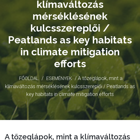
klímaváltozás
mérséklésének
kulcsszereplői /
Peatlands as key habitats
in climate mitigation
efforts
/
/ A tőzeglápok, mint a
FŐOLDAL
ESEMÉNYEK
klímaváltozás mérséklésének kulcsszereplői / Peatlands as
key habitats in climate mitigation efforts
A tőzeglápok, mint a klímaváltozás