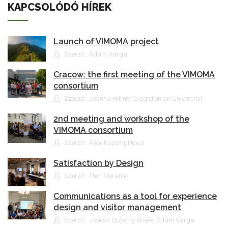
KAPCSOLÓDÓ HÍREK
Launch of VIMOMA project
Szerző:: Ádám Varga
Cracow: the first meeting of the VIMOMA
consortium
Szerző:: Joanna Hibner (Jagiellonian University)
2nd meeting and workshop of the
VIMOMA consortium
Szerző:: Alice Kozumplíková
Satisfaction by Design
Szerző:: Thor Morante
Communications as a tool for experience
design and visitor management
Szerző:: Joseph Oppong Wiafe, Ádám Varga