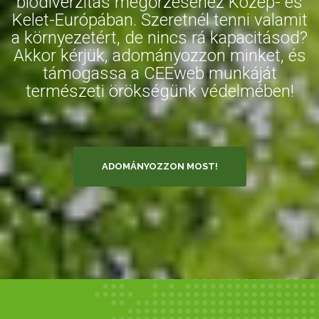
biodiverzitás megőrzéséhez Közép- és
Kelet-Európában. Szeretnél tenni valamit
a környezetért, de nincs rá kapacitásod?
Akkor kérjük, adományozzon minket, és
támogassa a CEEweb munkáját
természeti örökségünk védelmében!
ADOMÁNYOZZON MOST!