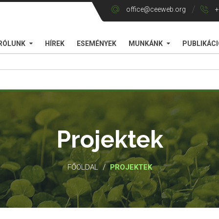
office@ceeweb.org
+
RÓLUNK
HÍREK
ESEMÉNYEK
MUNKÁNK
PUBLIKÁC
Projektek
/
FŐOLDAL
PROJEKTEK