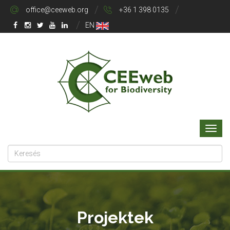
office@ceeweb.org
+36 1 398 0135
EN
Projektek