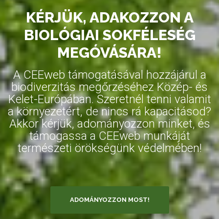
KÉRJÜK, ADAKOZZON A
BIOLÓGIAI SOKFÉLESÉG
MEGÓVÁSÁRA!
A CEEweb támogatásával hozzájárul a
biodiverzitás megőrzéséhez Közép- és
Kelet-Európában. Szeretnél tenni valamit
a környezetért, de nincs rá kapacitásod?
Akkor kérjük, adományozzon minket, és
támogassa a CEEweb munkáját
természeti örökségünk védelmében!
ADOMÁNYOZZON MOST!