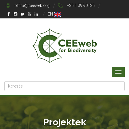
office@ceeweb.org
+36 1 398 0135
EN
Projektek