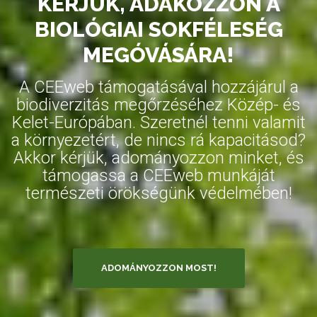
KÉRJÜK, ADAKOZZON A
BIOLÓGIAI SOKFÉLESÉG
MEGÓVÁSÁRA!
A CEEweb támogatásával hozzájárul a
biodiverzitás megőrzéséhez Közép- és
Kelet-Európában. Szeretnél tenni valamit
a környezetért, de nincs rá kapacitásod?
Akkor kérjük, adományozzon minket, és
támogassa a CEEweb munkáját
természeti örökségünk védelmében!
ADOMÁNYOZZON MOST!