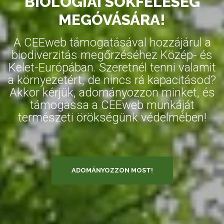
BIOLÓGIAI SOKFÉLESÉG
MEGÓVÁSÁRA!
A CEEweb támogatásával hozzájárul a
biodiverzitás megőrzéséhez Közép- és
Kelet-Európában. Szeretnél tenni valamit
a környezetért, de nincs rá kapacitásod?
Akkor kérjük, adományozzon minket, és
támogassa a CEEweb munkáját
természeti örökségünk védelmében!
ADOMÁNYOZZON MOST!