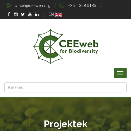
office@ceeweb.org
+36 1 398 0135
EN
Projektek