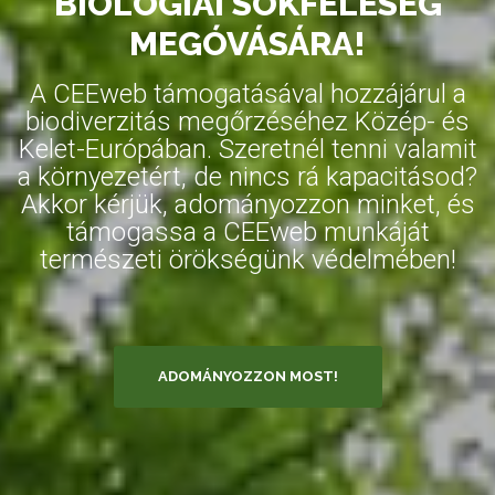
BIOLÓGIAI SOKFÉLESÉG
MEGÓVÁSÁRA!
A CEEweb támogatásával hozzájárul a
biodiverzitás megőrzéséhez Közép- és
Kelet-Európában. Szeretnél tenni valamit
a környezetért, de nincs rá kapacitásod?
Akkor kérjük, adományozzon minket, és
támogassa a CEEweb munkáját
természeti örökségünk védelmében!
ADOMÁNYOZZON MOST!