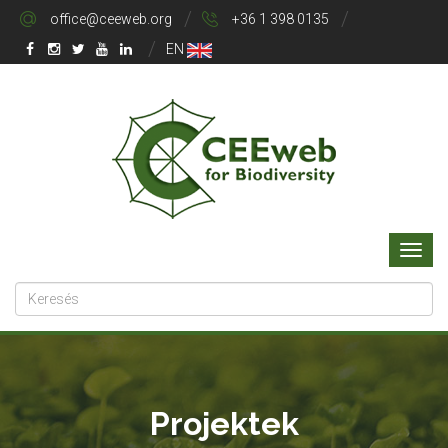
office@ceeweb.org
+36 1 398 0135
EN
Projektek