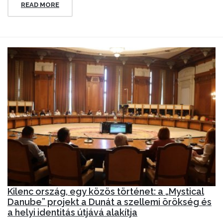
READ MORE
Kilenc ország, egy közös történet: a „Mystical
Danube” projekt a Dunát a szellemi örökség és
a helyi identitás útjává alakítja