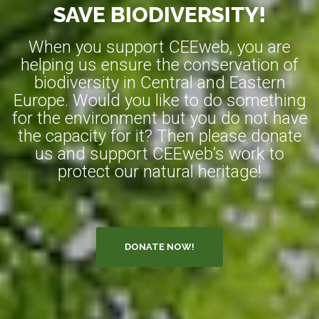
SAVE BIODIVERSITY!
When you support CEEweb, you are
helping us ensure the conservation of
biodiversity in Central and Eastern
Europe. Would you like to do something
for the environment but you do not have
the capacity for it? Then please donate
us and support CEEweb’s work to
protect our natural heritage!
DONATE NOW!