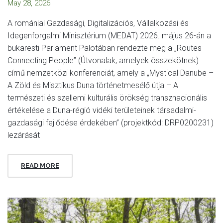
May 28, 2026
A romániai Gazdasági, Digitalizációs, Vállalkozási és
Idegenforgalmi Minisztérium (MEDAT) 2026. május 26-án a
bukaresti Parlament Palotában rendezte meg a „Routes
Connecting People” (Útvonalak, amelyek összekötnek)
című nemzetközi konferenciát, amely a „Mystical Danube –
A Zöld és Misztikus Duna történetmesélő útja – A
természeti és szellemi kulturális örökség transznacionális
értékelése a Duna-régió vidéki területeinek társadalmi-
gazdasági fejlődése érdekében” (projektkód: DRP0200231)
lezárását
READ MORE