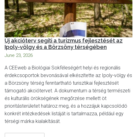
Új akcióterv segíti a turizmus fejlesztését az
Ipoly-völgy és a Börzsöny térségében
June 23, 2026
A CEEweb a Biológiai Sokféleségért helyi és regionális
érdekcsoportok bevonásával elkészítette az Ipoly-völgy és
a Börzsöny térség fenntartható turisztikai fejlesztését
támogató akciótervet. A dokumentum a térség természeti
és kulturális örökségének megőrzése mellett öt
prioritásterületet határoz meg, és a hozzájuk kapcsolódó
konkrét intézkedések listáját is tartalmazza, például egy
térségi márka kialakítását.