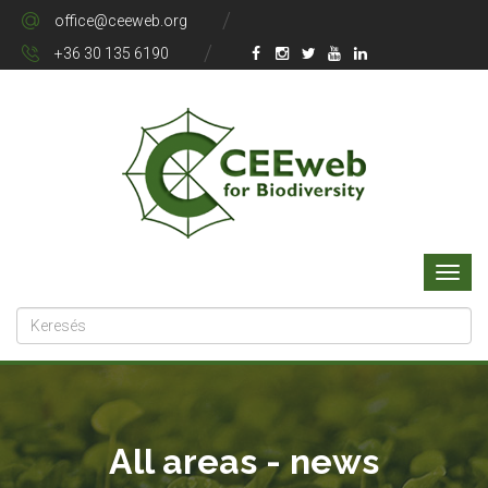
office@ceeweb.org
+36 30 135 6190
All areas - news