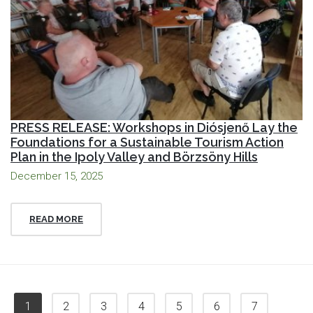
PRESS RELEASE: Workshops in Diósjenő Lay the
Foundations for a Sustainable Tourism Action
Plan in the Ipoly Valley and Börzsöny Hills
December 15, 2025
READ MORE
1
2
3
4
5
6
7