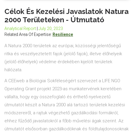
Célok És Kezelési Javaslatok Natura
2000 Területeken - Útmutató
Analytical Report
|
July 20, 2023
Related Area Of Expertise:
Resilience
A Natura 2000 területek az európai, közösségi jelentőségű
ritka és veszélyeztetett fajok (jelölő fajok), illetve élőhelyeik
(jelölő élőhelyek) védelme érdekében kijelölt területek
hálózata.
A CEEweb a Biológiai Sokféleségért szervezet a LIFE NGO
Operating Grant projekt 2023-as munkatervének keretében
vállalta, hogy egy összefoglaló és érthető nyelvezetű
útmutatót készít a Natura 2000 alá tartozó területek kezelési
módszereiről, a rajtuk végezhető gazdálkodási formákról,
ehhez fűződő javaslatokról a főbb művelési ágak szerint. Az
útmutatót elsősorban gazdálkodóknak és földtulajdonosoknak