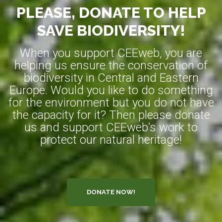
PLEASE, DONATE TO HELP
SAVE BIODIVERSITY!
When you support CEEweb, you are
helping us ensure the conservation of
biodiversity in Central and Eastern
Europe. Would you like to do something
for the environment but you do not have
the capacity for it? Then please donate
us and support CEEweb’s work to
protect our natural heritage!
DONATE NOW!