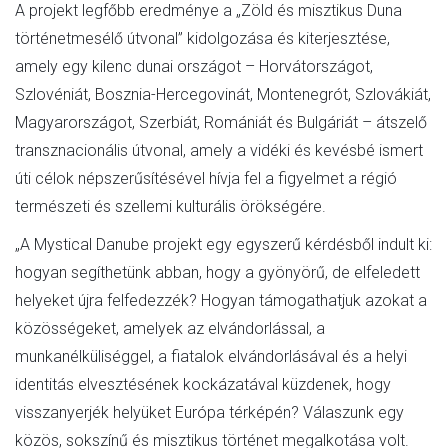
A projekt legfőbb eredménye a „Zöld és misztikus Duna
történetmesélő útvonal” kidolgozása és kiterjesztése,
amely egy kilenc dunai országot – Horvátországot,
Szlovéniát, Bosznia-Hercegovinát, Montenegrót, Szlovákiát,
Magyarországot, Szerbiát, Romániát és Bulgáriát – átszelő
transznacionális útvonal, amely a vidéki és kevésbé ismert
úti célok népszerűsítésével hívja fel a figyelmet a régió
természeti és szellemi kulturális örökségére.
„A Mystical Danube projekt egy egyszerű kérdésből indult ki:
hogyan segíthetünk abban, hogy a gyönyörű, de elfeledett
helyeket újra felfedezzék? Hogyan támogathatjuk azokat a
közösségeket, amelyek az elvándorlással, a
munkanélküliséggel, a fiatalok elvándorlásával és a helyi
identitás elvesztésének kockázatával küzdenek, hogy
visszanyerjék helyüket Európa térképén? Válaszunk egy
közös, sokszínű és misztikus történet megalkotása volt.