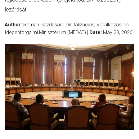
lezárását
Author:
Román Gazdasági, Digitalizációs, Vállalkozási és
Idegenforgalmi Minisztérium (MEDAT) |
Date:
May 28, 2026