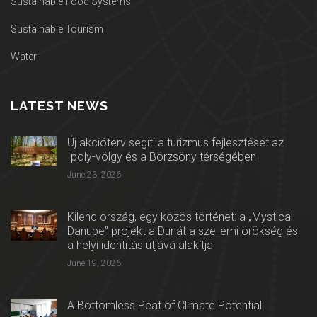
Sustainable Food Systems
Sustainable Tourism
Water
LATEST NEWS
Új akcióterv segíti a turizmus fejlesztését az
Ipoly-völgy és a Börzsöny térségében
June 23, 2026
Kilenc ország, egy közös történet: a „Mystical
Danube” projekt a Dunát a szellemi örökség és
a helyi identitás útjává alakítja
June 19, 2026
A Bottomless Peat of Climate Potential