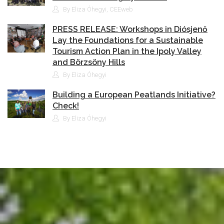
By Eliza Óhegyi, CEEweb
PRESS RELEASE: Workshops in Diósjenő
Lay the Foundations for a Sustainable
Tourism Action Plan in the Ipoly Valley
and Börzsöny Hills
By Eliza Óhegyi
Building a European Peatlands Initiative?
Check!
By Eliza Óhegyi