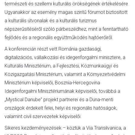
természeti és szellemi kulturális örökségének értékelésére.
Ugyanakkor az esemény magas szintű fórumot biztosított
a kulturális útvonalak és a kulturális turizmus
népszerűsítéséről szóló párbeszédhez, mint a fenntartható
fejlődés és a regionális együttműködés hajtóerőiről.
A konferencián részt vett Románia gazdasági,
digitalizációs, vállalkozási és idegenforgalmi minisztere, a
Kulturális Minisztérium, a Fejlesztési, Közmunkaügyi és
Közigazgatási Minisztérium, valamint a Környezetvédelmi
Minisztérium képviselői, Bosznia-Hercegovina
Idegenforgalmi Minisztériumának képviselői, továbbá a
„Mystical Danube” projekt partnerei és a Duna-menti
országok érdekelt felei, helyi és regionális hatóságok,
valamint civil szervezetek képviselői.
Sikeres kezdeményezések – köztük a Via Transilvanica, a