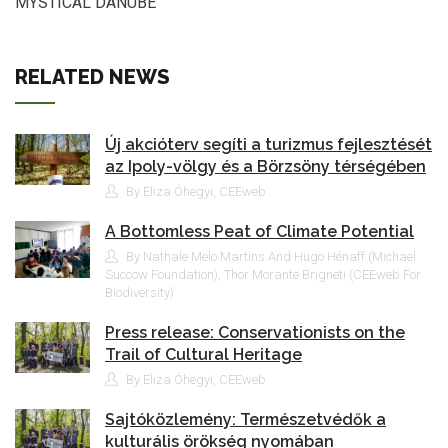
MYSTICAL DANUBE
RELATED NEWS
Új akcióterv segíti a turizmus fejlesztését
az Ipoly-völgy és a Börzsöny térségében
By Eliza Óhegyi, CEEweb
A Bottomless Peat of Climate Potential
By Nathale Melo Martins And Hugo Hénaff (Michael
Succow Foundation), Thor Morante Brigneti (CEEweb For
Biodiversity)
Press release: Conservationists on the
Trail of Cultural Heritage
By Eliza Óhegyi, CEEweb
Sajtóközlemény: Természetvédők a
kulturális örökség nyomában