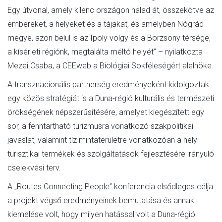
Egy útvonal, amely kilenc országon halad át, összekötve az
embereket, a helyeket és a tájakat, és amelyben Nógrád
megye, azon belül is az Ipoly völgy és a Börzsöny térsége,
a kísérleti régiónk, megtalálta méltó helyét” – nyilatkozta
Mezei Csaba, a CEEweb a Biológiai Sokféleségért alelnöke.
A transznacionális partnerség eredményeként kidolgoztak
egy közös stratégiát is a Duna-régió kulturális és természeti
örökségének népszerűsítésére, amelyet kiegészített egy
sor, a fenntartható turizmusra vonatkozó szakpolitikai
javaslat, valamint tíz mintaterületre vonatkozóan a helyi
turisztikai termékek és szolgáltatások fejlesztésére irányuló
cselekvési terv.
A „Routes Connecting People” konferencia elsődleges célja
a projekt végső eredményeinek bemutatása és annak
kiemelése volt, hogy milyen hatással volt a Duna-régió