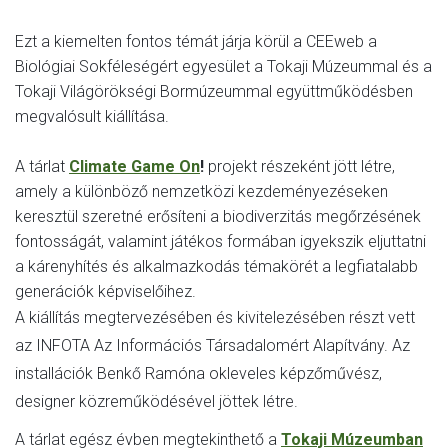
Ezt a kiemelten fontos témát járja körül a CEEweb a
Biológiai Sokféleségért egyesület a Tokaji Múzeummal és a
Tokaji Világörökségi Bormúzeummal együttműködésben
megvalósult kiállítása.
A tárlat
Climate Game On
!
projekt részeként jött létre,
amely a különböző nemzetközi kezdeményezéseken
keresztül szeretné erősíteni a biodiverzitás megőrzésének
fontosságát, valamint játékos formában igyekszik eljuttatni
a kárenyhítés és alkalmazkodás témakörét a legfiatalabb
generációk képviselőihez.
A kiállítás megtervezésében és kivitelezésében részt vett
az INFOTA Az Információs Társadalomért Alapítvány. Az
installációk Benkő Ramóna okleveles képzőművész,
designer közreműködésével jöttek létre.
A tárlat egész évben megtekinthető a
Tokaji Múzeumban