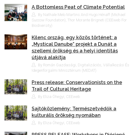
A Bottomless Peat of Climate Potential
By Nathale Melo Martins And Hugo Hénaff (Michael
Succow Foundation), Thor Morante Brigneti (CEEweb For
Biodiversity)
Kilenc ország, egy közös történet: a
„Mystical Danube” projekt a Dunát a
szellemi örökség és a helyi identitás
útjává alakítja
By Román Gazdasági, Digitalizációs, Vállalkozási És
Idegenforgalmi Minisztérium (MEDAT)
Press release: Conservationists on the
Trail of Cultural Heritage
By Eliza Óhegyi, CEEweb
Sajtóközlemény: Természetvédők a
kulturális örökség nyomában
By Eliza Óhegyi, CEEweb
PRESS RELEASE: Workshops in Diósjenő