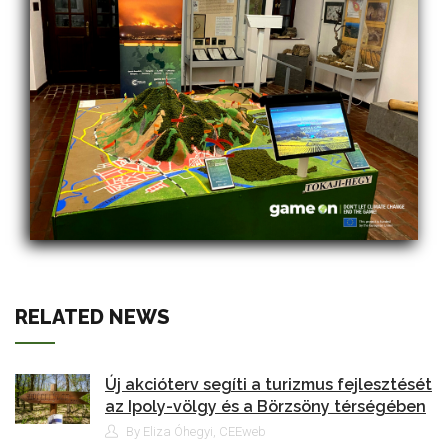
RELATED NEWS
Új akcióterv segíti a turizmus fejlesztését
az Ipoly-völgy és a Börzsöny térségében
By Eliza Óhegyi, CEEweb