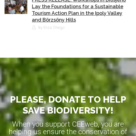
Lay the Foundations for a Sustainable
Tourism Action Plan in the Ipoly Valley
and Börzsöny Hills
By Eliza Óhegyi
PLEASE, DONATE TO HELP
SAVE BIODIVERSITY!
When you support CEEweb, you are
helping us ensure the conservation of