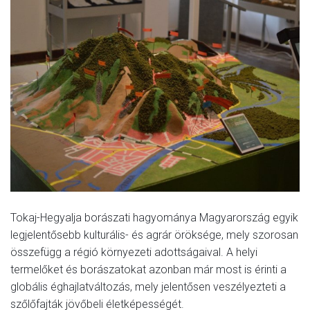
Tokaj-Hegyalja borászati hagyománya Magyarország egyik
legjelentősebb kulturális- és agrár öröksége, mely szorosan
összefügg a régió környezeti adottságaival. A helyi
termelőket és borászatokat azonban már most is érinti a
globális éghajlatváltozás, mely jelentősen veszélyezteti a
szőlőfajták jövőbeli életképességét.